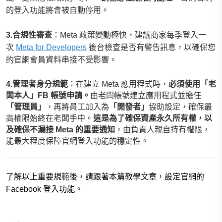
的登入功能將會被自動停用。
3.
合
規性審查
：Meta 政策變動極快，建議商家每季登入一
次
Meta for Developers
 後台檢查是否有警告訊息，以確保您
的官網會員資料串接不受影響。
4.
管理者身分規範
：
在建立 Meta 應用程式時，
必須使用「老
闆本人」FB 帳號申請。
由老闆帳號建立應用程式並擔任
「
管理員
」
，再將員工加入為
「
開發者
」
協助設定，確保最
高權限始終在老闆手中。
這是為了確保資產永久所有權，以
及確保不漏接
Meta 
的
重要通知
，
由負責人親自持有權限，
能最大程度保障官網登入功能的穩定性。
了解以上重要規範後，請跟著本篇教學文章，設定官網的
Facebook 登入功能。