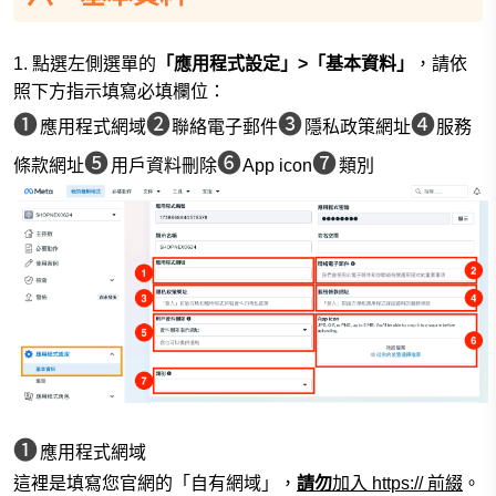
1.
點選左側選單的
「應用程式設定」>「基本資料」
，請依
照下方指示填寫必填欄位：
❶
❷
❸
❹
應用程式網域
聯絡電子郵件
隱私政策網址
服務
❺
❻
❼
條款網址
用戶資料刪除
App icon
類別
❶
應用程式網域
這裡是填寫您官網的「自有網域」，
請勿
加入 https:// 前綴
。